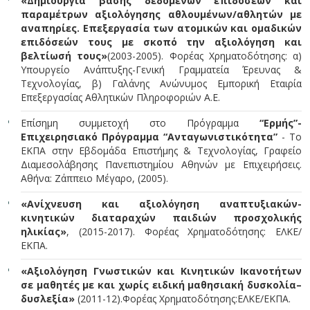
«Δημιουργία βάσης δεδομένων επιδόσεων και
παραμέτρων αξιολόγησης αθλουμένων/αθλητών με
αναπηρίες. Επεξεργασία των ατομικών και ομαδικών
επιδόσεών τους με σκοπό την αξιολόγηση και
βελτίωσή τους»
(2003-2005). Φορέας Χρηματοδότησης: α)
Υπουργείο Ανάπτυξης-Γενική Γραμματεία Έρευνας &
Τεχνολογίας, β) Γαλάνης Ανώνυμος Εμπορική Εταιρία
Επεξεργασίας Αθλητικών Πληροφοριών Α.Ε.
Επίσημη συμμετοχή στο Πρόγραμμα
“Ερμής”-
Επιχειρησιακό Πρόγραμμα “Ανταγωνιστικότητα”
- Το
ΕΚΠΑ στην Εβδομάδα Επιστήμης & Τεχνολογίας, Γραφείο
Διαμεσολάβησης Πανεπιστημίου Αθηνών με Επιχειρήσεις.
Αθήνα: Ζάππειο Μέγαρο, (2005).
«Ανίχνευση και αξιολόγηση αναπτυξιακών-
κινητικών διαταραχών παιδιών προσχολικής
ηλικίας»
, (2015-2017). Φορέας Χρηματοδότησης: ΕΛΚΕ/
ΕΚΠΑ.
«Αξιολόγηση Γνωστικών και Κινητικών Ικανοτήτων
σε μαθητές με και χωρίς ειδική μαθησιακή δυσκολία–
δυσλεξία»
(2011-12).
Φορέας Χρηματοδότησης:
ΕΛΚΕ/ΕΚΠΑ.