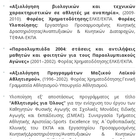
«Αξιολόγηση βιολογικών και τεχνικών
χαρακτηριστικών σε αθλητές με αναπηρία»
, (2009-
2010).
Φορέας Χρηματοδότησης:
ΕΛΚΕ/ΕΚΠΑ.
Φορέας
Υλοποίησης:
Εργαστήριο Προσαρμοσμένης Κινητικής
Δραστηριότητας/Αναπτυξιακών & Κινητικών Διαταραχών,
ΤΕΦΑΑ-ΕΚΠΑ
«Παραολυμπιάδα 2004: στάσεις και αντιλήψεις
μαθητών και φοιτητών για τους Παραολυμπιακούς
Αγώνες»
(2001–2002). Φορέας Χρηματοδότησης:
ΕΛΚΕ/ΕΚΠΑ.
«Αξιολόγηση Προγραμμάτων Μαζικού Λαϊκού
Αθλητισμού»
, (1996–2002). Φορέας Χρηματοδότησης:
Γενική
Γραμματεία Αθλητισμού-Υπουργείο Αθλητισμού.
Υλοποίηση εξ’ αποστάσεως προγράμματος με τίτλο
“Αθλητισμός για Όλους”
για την ενίσχυση του έργου των
Καθηγητών Φυσικής Αγωγής σε Σχολικές Μονάδες Ειδικής
Αγωγής και Εκπαίδευσης (ΣΜΕΑΕ). Συνεργασία Τμήματος
Αθλητικής Αριστείας–Sports Excellence της Α΄ Oρθοπαιδικής
Κλινικής του ΕΚΠΑ και Εργαστηρίου Προσαρμοσμένης
Κινητικής
Δραστηριότητας/Αναπτυξιακών & Κινητικών