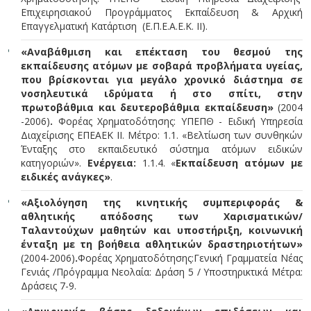
Επιχειρησιακού Προγράμματος Εκπαίδευση & Αρχική
Επαγγελματική Κατάρτιση (Ε.Π.Ε.Α.Ε.Κ. ΙΙ).
«Αναβάθμιση και επέκταση του θεσμού της
εκπαίδευσης ατόμων με σοβαρά προβλήματα υγείας,
που βρίσκονται για μεγάλο χρονικό διάστημα σε
νοσηλευτικά ιδρύματα ή στο σπίτι, στην
πρωτοβάθμια και δευτεροβάθμια εκπαίδευση»
(2004
-2006)
.
Φορέας Χρηματοδότησης: ΥΠΕΠΘ - Ειδική Υπηρεσία
Διαχείρισης ΕΠΕΑΕΚ ΙΙ. Μέτρο: 1.1. «Βελτίωση των συνθηκών
Ένταξης στο εκπαιδευτικό σύστημα ατόμων ειδικών
κατηγοριών».
Ενέργεια:
1.1.4. «
Εκπαίδευση ατόμων με
ειδικές ανάγκες»
.
«Αξιολόγηση της κινητικής συμπεριφοράς &
αθλητικής απόδοσης των Χαρισματικών/
Ταλαντούχων μαθητών και υποστήριξη, κοινωνική
ένταξη με τη βοήθεια αθλητικών δραστηριοτήτων»
(2004-2006)
.
Φορέας Χρηματοδότησης:
Γενική Γραμματεία Νέας
Γενιάς /Πρόγραμμα Νεολαία: Δράση 5 / Υποστηρικτικά Μέτρα:
Δράσεις 7-9.